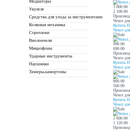
Медиаторы
3 000.00
Укулеле
2 100.00
Производ
Средства для ухода за инструментами
Чехол дл
Колковая механика
Купить
П
Чехол дл
Стреплоки
Виолончели
990.00
Микрофоны
690.00
Производ
Ударные инструменты
Чехол дл
Купить
П
Наушники
Чехол дл
Тюнеры,камертоны
800.00
560.00
Производ
Чехол дл
Купить
П
Чехол дл
1 600.00
1 120.00
Производ