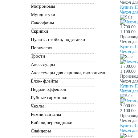
Чехол дл
Метрономы
Купить
П
Чехол дл
Мундштуки
Саксофоны
1 700.00
Скрипки
1 190.00
Производ
Пульты, стойки, подставки
Чехол дл
Купить
П
Перкуссия
Чехол дл
Трости
Аксессуары
1 700.00
1 190.00
Аксессуары для скрипки, виолончели
Производ
Блок- флейты
Чехол дл
Купить
П
Педали эффектов
Чехол дл
Губные гармошки
Чехлы
3 000.00
2 100.00
Ремни,гайтаны
Производ
Чехол дл
Кабели,переходники
Купить
П
Чехол дл
Слайдеры