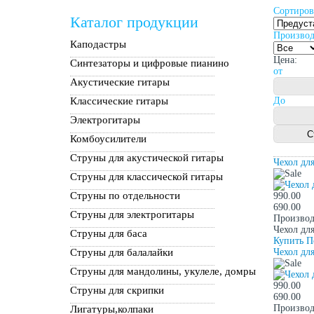
Сортиров
Каталог продукции
Производ
Каподастры
Цена:
Синтезаторы и цифровые пианино
от
Акустические гитары
Классические гитары
До
Электрогитары
Комбоусилители
Струны для акустической гитары
Чехол дл
Струны для классической гитары
Струны по отдельности
990.00
690.00
Струны для электрогитары
Производ
Чехол для
Струны для баса
Купить
П
Струны для балалайки
Чехол дл
Струны для мандолины, укулеле, домры
990.00
Струны для скрипки
690.00
Производ
Лигатуры,колпаки