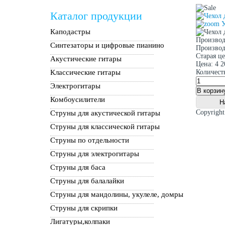
Каталог продукции
У
Каподастры
Производ
Синтезаторы и цифровые пианино
Производ
Старая ц
Акустические гитары
Цена:
4 2
Классические гитары
Количест
Электрогитары
Комбоусилители
Copyrigh
Струны для акустической гитары
Струны для классической гитары
Струны по отдельности
Струны для электрогитары
Струны для баса
Струны для балалайки
Струны для мандолины, укулеле, домры
Струны для скрипки
Лигатуры,колпаки