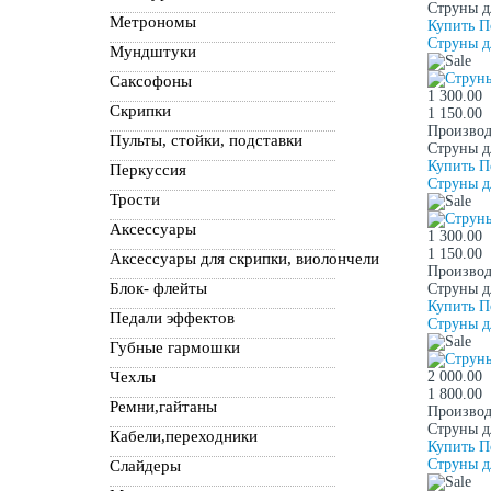
Струны д
Метрономы
Купить
П
Струны д
Мундштуки
Саксофоны
1 300.00
Скрипки
1 150.00
Производ
Пульты, стойки, подставки
Струны д
Купить
П
Перкуссия
Струны д
Трости
Аксессуары
1 300.00
1 150.00
Аксессуары для скрипки, виолончели
Производ
Блок- флейты
Струны д
Купить
П
Педали эффектов
Струны д
Губные гармошки
Чехлы
2 000.00
1 800.00
Ремни,гайтаны
Производ
Струны д
Кабели,переходники
Купить
П
Струны д
Слайдеры