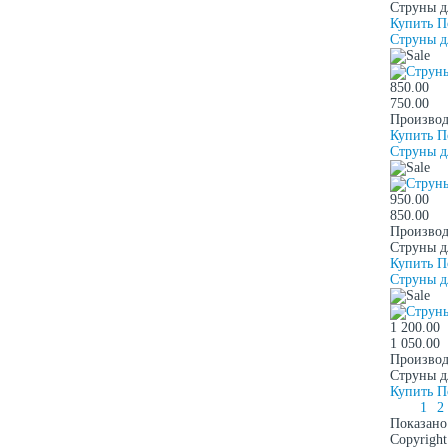
Струны дл
Купить
П
Струны д
850.00
750.00
Производ
Купить
П
Струны д
950.00
850.00
Производ
Струны д
Купить
П
Струны дл
1 200.00
1 050.00
Производ
Струны дл
Купить
П
1
2
Показано 
Copyrigh