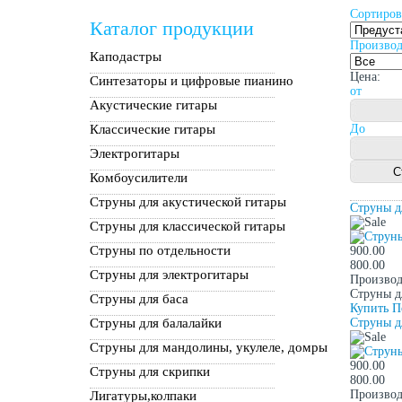
Сортиров
Каталог продукции
Производ
Каподастры
Цена:
Синтезаторы и цифровые пианино
от
Акустические гитары
Классические гитары
До
Электрогитары
Комбоусилители
Струны для акустической гитары
Струны д
Струны для классической гитары
Струны по отдельности
900.00
800.00
Струны для электрогитары
Производ
Струны д
Струны для баса
Купить
П
Струны для балалайки
Струны д
Струны для мандолины, укулеле, домры
900.00
Струны для скрипки
800.00
Производ
Лигатуры,колпаки