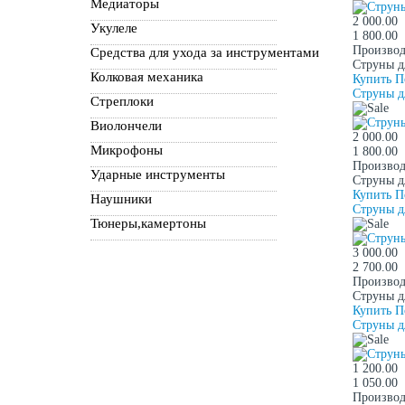
Медиаторы
2 000.00
Укулеле
1 800.00
Производ
Средства для ухода за инструментами
Струны д
Колковая механика
Купить
П
Струны д
Стреплоки
Виолончели
2 000.00
Микрофоны
1 800.00
Производ
Ударные инструменты
Струны д
Купить
П
Наушники
Струны д
Тюнеры,камертоны
3 000.00
2 700.00
Производ
Струны д
Купить
П
Струны дл
1 200.00
1 050.00
Производ