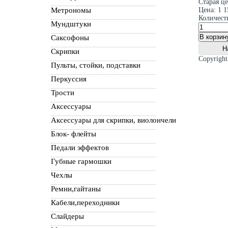
Старая ц
Метрономы
Цена:
1 1
Количест
Мундштуки
Саксофоны
Скрипки
Copyrigh
Пульты, стойки, подставки
Перкуссия
Трости
Аксессуары
Аксессуары для скрипки, виолончели
Блок- флейты
Педали эффектов
Губные гармошки
Чехлы
Ремни,гайтаны
Кабели,переходники
Слайдеры