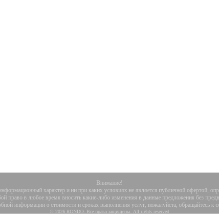
Внимание!
информационный характер и ни при каких условиях не является публичной офертой, опре
бой право в любое время вносить какие-либо изменения в данные предложения без пред
бной информации о стоимости и сроках выполнения услуг, пожалуйста, обращайтесь к с
© 2026 RONDO. Все права защищены. All rights reserved