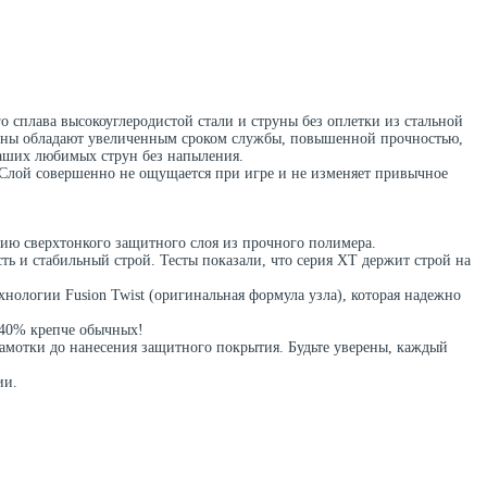
о сплава высокоуглеродистой стали и струны без оплетки из стальной
руны обладают увеличенным сроком службы, повышенной прочностью,
ваших любимых струн без напыления.
 Слой совершенно не ощущается при игре и не изменяет привычное
ию сверхтонкого защитного слоя из прочного полимера.
ь и стабильный строй. Тесты показали, что серия XT держит строй на
хнологии Fusion Twist (оригинальная формула узла), которая надежно
а 40% крепче обычных!
намотки до нанесения защитного покрытия. Будьте уверены, каждый
ии.