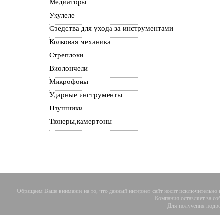
Медиаторы
Укулеле
Средства для ухода за инструментами
Колковая механика
Стреплоки
Виолончели
Микрофоны
Ударные инструменты
Наушники
Тюнеры,камертоны
Обращаем Ваше внимание на то, что данный интернет-сайт носит исключительно 
Компания оставляет за со
Для получения подро