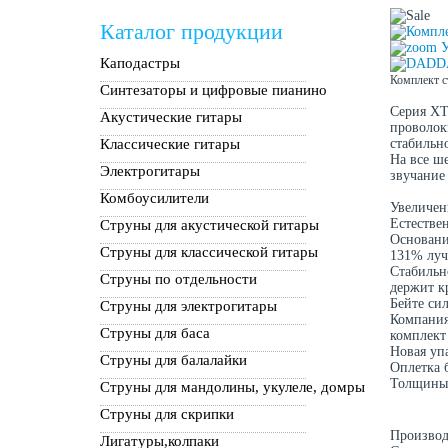
Каталог продукции
У
Каподастры
Комплект с
Синтезаторы и цифровые пианино
Серия XT
Акустические гитары
проволок
Классические гитары
стабильн
На все ш
Электрогитары
звучание
Комбоусилители
Увеличенн
Естестве
Струны для акустической гитары
Основани
Струны для классической гитары
131% луч
Стабильн
Струны по отдельности
держит к
Бейте си
Струны для электрогитары
Компания
Струны для баса
комплект
Новая уп
Струны для балалайки
Оплетка 
Толщины с
Струны для мандолины, укулеле, домры
Струны для скрипки
Производ
Лигатуры,колпаки