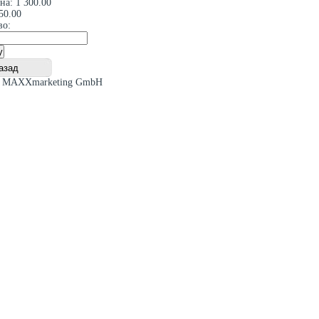
ена:
1 300.00
50.00
во:
t MAXXmarketing GmbH