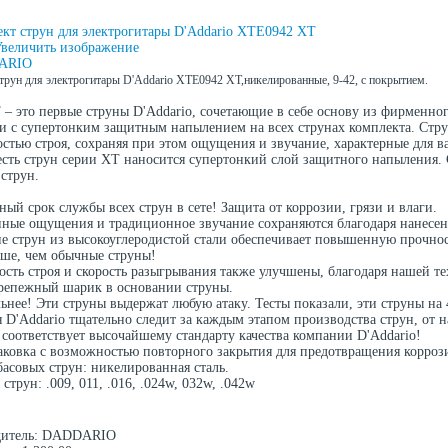
величить изображение
трун для электрогитары D'Addario XTE0942 XT,никелированные, 9-42, с покрытием.
 – это первые струны D'Addario, сочетающие в себе основу из фирменног
и с супертонким защитным напылением на всех струнах комплекта. Ст
остью строя, сохраняя при этом ощущения и звучание, характерные для 
есть струн серии XT наносится супертонкий слой защитного напыления.
 струн.
ый срок службы всех струн в сете! Защита от коррозии, грязи и влаги.
нные ощущения и традиционное звучание сохраняются благодаря нанесен
е струн из высокоуглеродистой стали обеспечивает повышенную прочност
ше, чем обычные струны!
ость строя и скорость разыгрывания также улучшены, благодаря нашей те
репежный шарик в основании струны.
льнее! Эти струны выдержат любую атаку. Тесты показали, эти струны н
 D'Addario тщательно следит за каждым этапом производства струн, от 
 соответствует высочайшему стандарту качества компании D'Addario!
аковка с возможностью повторного закрытия для предотвращения корроз
басовых струн: никелированная сталь.
трун: .009, 011, .016, .024w, 032w, .042w
итель:
DADDARIO