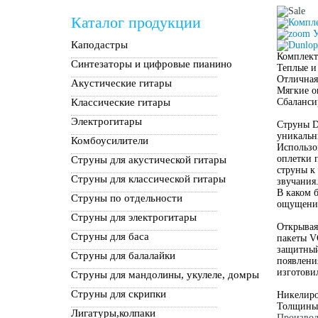
Каталог продукции
У
Каподастры
Комплект
Синтезаторы и цифровые пианино
Теплые и
Отличная
Акустические гитары
Мягкие 
Классические гитары
Сбаланси
Электрогитары
Струны D
уникальн
Комбоусилители
Использо
оплетки 
Струны для акустической гитары
струны к
Струны для классической гитары
звучания
В каком б
Струны по отдельности
ощущения
Струны для электрогитары
Открывая
Струны для баса
пакеты VC
защитный
Струны для балалайки
появлени
изготови
Струны для мандолины, укулеле, домры
Струны для скрипки
Никелиро
Толщины с
Лигатуры,колпаки
Производ